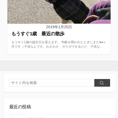
2019年1月25日
もうすぐ1歳 最近の散歩
もうすぐ1歳の誕生日を迎えます。 年齢を聞かれたときにまだ●●ヶ
月です（子供なんです。わさわさ、ガウガウするけど、子供な...
検
検
索
索
最近の投稿