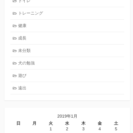
トイレ
トレーニング
健康
成長
未分類
犬の勉強
遊び
遠出
2019年1月
日
月
火
水
木
金
土
1
2
3
4
5