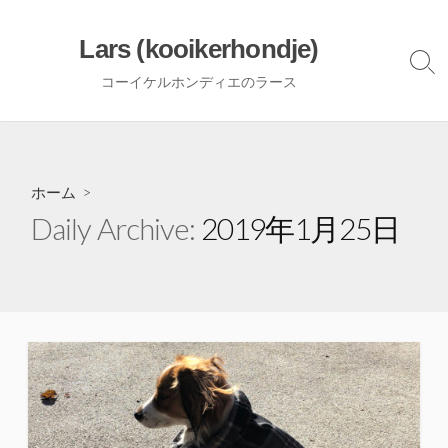
コ
ン
Lars (kooikerhondje)
テ
検
コーイケルホンディエのラース
ン
索
ト
ツ
グ
へ
ル
ス
キ
ホーム
>
ッ
Daily Archive:
2019年1月25日
プ