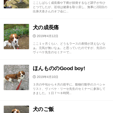
開
ここしばらく成長痛や下痢が頻発するなど調子が今ひ
日
とつでしたが、近頃は健康を取り戻し、無事に2回目の
出身犬舎さんのオフ会に...
犬の成長痛
公
2019年4月12日
開
ここ１ヶ月くらい、どうもラースの表情が冴えないな
日
ぁ。元気が無いなぁ。と思っていたのですが、先日の
ヴィベケ先生のセミナーで...
ほんもののGood boy!
公
2019年4月10日
開
３月の中旬から４月の前半に、動物行動学のスペシャ
日
リスト、ヴィベケ・リーセ先生のセミナーに参加して
きました。１日７〜８時間...
犬のご飯