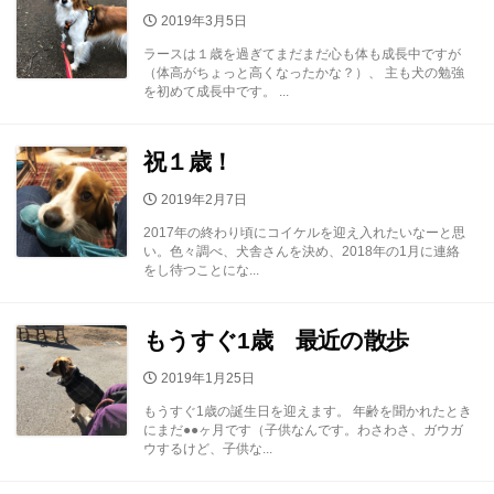
公
2019年3月5日
開
ラースは１歳を過ぎてまだまだ心も体も成長中ですが
日
（体高がちょっと高くなったかな？）、 主も犬の勉強
を初めて成長中です。 ...
祝１歳！
公
2019年2月7日
開
2017年の終わり頃にコイケルを迎え入れたいなーと思
日
い。色々調べ、犬舎さんを決め、2018年の1月に連絡
をし待つことにな...
もうすぐ1歳 最近の散歩
公
2019年1月25日
開
もうすぐ1歳の誕生日を迎えます。 年齢を聞かれたとき
日
にまだ●●ヶ月です（子供なんです。わさわさ、ガウガ
ウするけど、子供な...