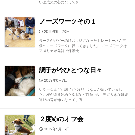
いよ成犬の心になってき...
ノーズワークその１
公
2019年6月23日
開
ラースがパピーの頃お世話になったトレーナーさん主
日
催のノーズワークに行ってきました。 ノーズワークは
アメリカが発祥で保護犬...
調子が今ひとつな日々
公
2019年6月7日
開
いやーなんだか調子が今ひとつな日が続いていまし
日
た。桜が咲き始めた3月の下旬頃から、先ず大きな幹線
道路の音が怖くなって、近...
２度めのオフ会
公
2019年5月16日