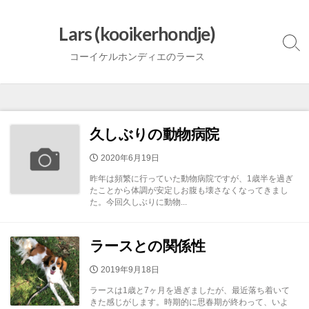
コ
ン
Lars (kooikerhondje)
テ
検
コーイケルホンディエのラース
ン
索
ト
ツ
グ
へ
ル
ス
キ
久しぶりの動物病院
ッ
公
2020年6月19日
プ
開
昨年は頻繁に行っていた動物病院ですが、1歳半を過ぎ
日
たことから体調が安定しお腹も壊さなくなってきまし
た。今回久しぶりに動物...
ラースとの関係性
公
2019年9月18日
開
ラースは1歳と7ヶ月を過ぎましたが、最近落ち着いて
日
きた感じがします。時期的に思春期が終わって、いよ