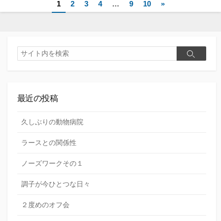
投
1
2
3
4
…
9
10
»
稿
ナ
検
ビ
検
索
索
ゲ
ー
最近の投稿
シ
ョ
久しぶりの動物病院
ン
ラースとの関係性
ノーズワークその１
調子が今ひとつな日々
２度めのオフ会